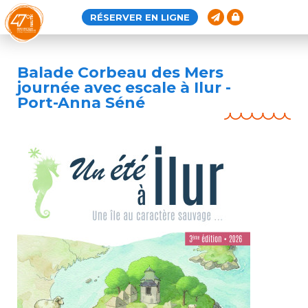
Aller
Panneau de gestion des cookies
au
RÉSERVER EN LIGNE
contenu
principal
Balade Corbeau des Mers
journée avec escale à Ilur -
Port-Anna Séné