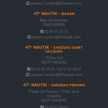
arradon.contact@47nautik.com
47° NAUTIK -
BADEN
Baie de Kerdelan
56870
BADEN
02 97 57 25 10
baden.contact@47nautik.com
47° NAUTIK -
SARZEAU SAINT
JACQUES
10 Rue Erin
56370
SARZEAU
06 65 54 05 21 / 02 97 67 38 47
sarzeau.contact@47nautik.com
47° NAUTIK -
SARZEAU PENVINS
Pointe de Penvins, 12 Rte de la
Chapelle
56370
SARZEAU
02 97 67 38 47