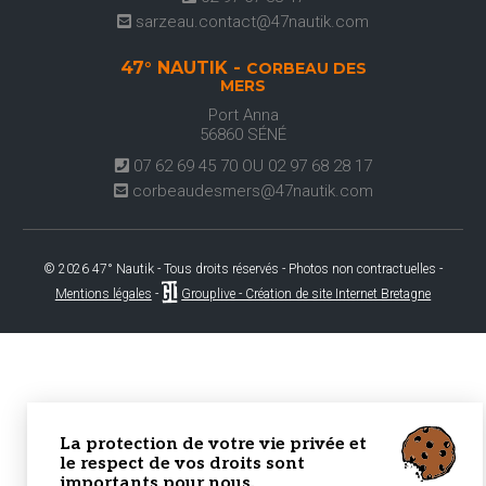
sarzeau.contact@47nautik.com
47° NAUTIK -
CORBEAU DES
MERS
Port Anna
56860
SÉNÉ
07 62 69 45 70 OU 02 97 68 28 17
corbeaudesmers@47nautik.com
© 2026 47° Nautik - Tous droits réservés - Photos non contractuelles -
Mentions légales
-
Grouplive - Création de site Internet Bretagne
La protection de votre vie privée et
le respect de vos droits sont
importants pour nous.