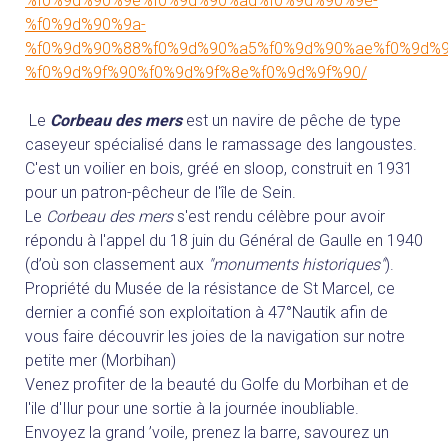
%f0%9d%90%9e%f0%9d%90%ad%f0%9d%90%9e-
%f0%9d%90%9a-
%f0%9d%90%88%f0%9d%90%a5%f0%9d%90%ae%f0%9d%9
%f0%9d%9f%90%f0%9d%9f%8e%f0%9d%9f%90/
Le
Corbeau des mers
est un navire de pêche de type
caseyeur spécialisé dans le ramassage des langoustes.
C'est un voilier en bois, gréé en sloop, construit en 1931
pour un patron-pêcheur de l'île de Sein.
Le
Corbeau des mers
s'est rendu célèbre pour avoir
répondu à l'appel du 18 juin du Général de Gaulle en 1940
(d’où son classement aux
"monuments historiques"
).
Propriété du Musée de la résistance de St Marcel, ce
dernier a confié son exploitation à 47°Nautik afin de
vous faire découvrir les joies de la navigation sur notre
petite mer (Morbihan)
Venez profiter de la beauté du Golfe du Morbihan et de
l'ile d'Ilur pour une sortie à la journée inoubliable.
Envoyez la grand ’voile, prenez la barre, savourez un