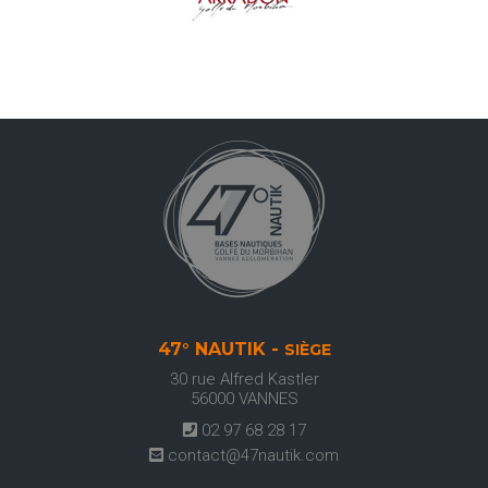
47° NAUTIK -
SIÈGE
30 rue Alfred Kastler
56000
VANNES
02 97 68 28 17
contact@47nautik.com