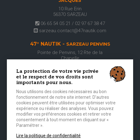
JACQUES
10 Rue Erin
56370
SARZEAU
06 65 54 05 21 / 02 97 67 38 47
sarzeau.contact@47nautik.com
47° NAUTIK -
SARZEAU PENVINS
Pointe de Penvins, 12 Rte de la
Chapelle
56370
SARZEAU
La protection de votre vie privée
02 97 67 38 47
et le respect de vos droits sont
sarzeau.contact@47nautik.com
importants pour nous.
Nous utilisons des cookies nécessaires au bon
47° NAUTIK -
CORBEAU DES
fonctionnement de notre site internet. D’autres
MERS
cookies peuvent être utilisées pour optimiser votre
Port Anna
expérience ou réaliser des analyses. Vous pouvez
56860
SÉNÉ
modifier vos préférences cookies et retirer votre
consentement à tout moment en cliquant sur «
07 62 69 45 70 OU 02 97 68 28 17
Paramétrer ».
corbeaudesmers@47nautik.com
Lire la politique de confidentialité