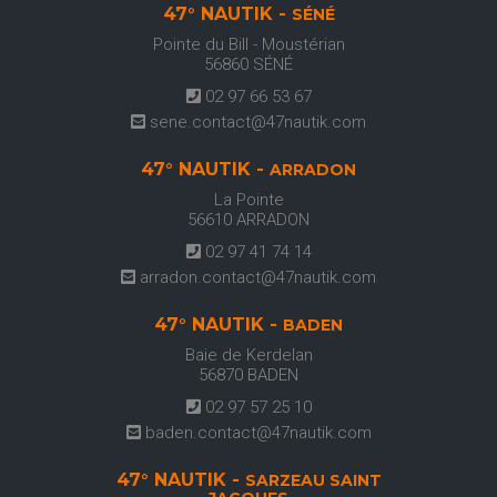
47° NAUTIK -
SÉNÉ
Pointe du Bill - Moustérian
56860
SÉNÉ
02 97 66 53 67
sene.contact@47nautik.com
47° NAUTIK -
ARRADON
La Pointe
56610
ARRADON
02 97 41 74 14
arradon.contact@47nautik.com
47° NAUTIK -
BADEN
Baie de Kerdelan
56870
BADEN
02 97 57 25 10
baden.contact@47nautik.com
47° NAUTIK -
SARZEAU SAINT